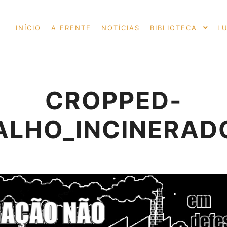
INÍCIO
A FRENTE
NOTÍCIAS
BIBLIOTECA
L
CROPPED-
LHO_INCINERAD