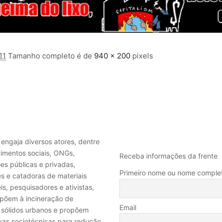
11
Tamanho completo é de
940 × 200
pixels
MALA DIRETA
 engaja diversos atores, dentre
imentos sociais, ONGs,
Receba informações da frente
ções públicas e privadas,
Primeiro nome ou nome comple
s e catadoras de materiais
eis, pesquisadores e ativistas,
põem à incineração de
Email
 sólidos urbanos e propõem
ivas sociotécnicas para redução